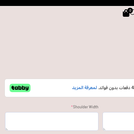
0
*
Shoulder Width