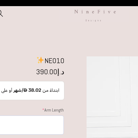
NE010
د.إ
390.00
*
Arm Length