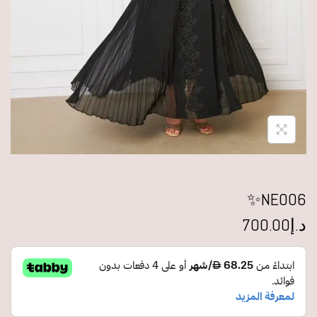
NE006✨
د.إ
700.00