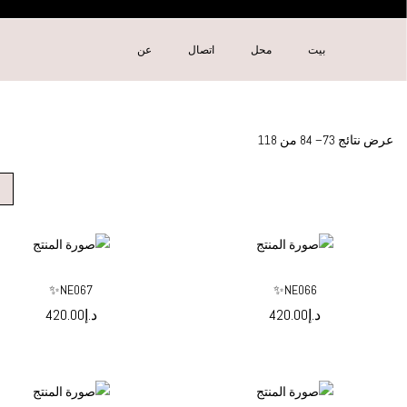
بيت
محل
اتصال
عن
عرض نتائج 73–
84
من 118
NE067✨
NE066✨
د.إ
420.00
د.إ
420.00
حدد الخيارات
حدد الخيارات