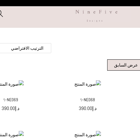
عرض السابق
NE069✨
NE068✨
د.إ
390.00
د.إ
390.00
حدد الخيارات
حدد الخيار