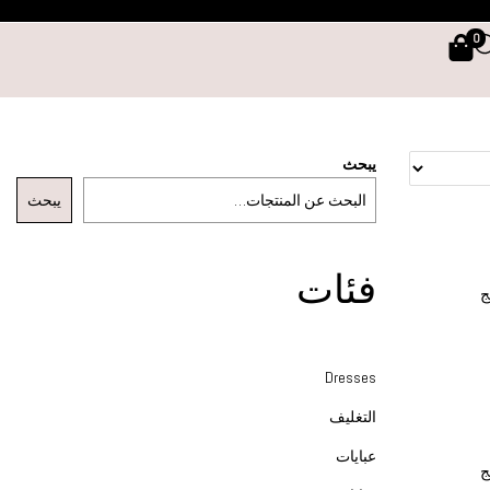
0
يبحث
يبحث
فئات
Dresses
ات
التغليف
عبايات